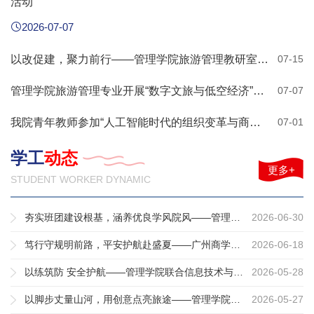
活动
2026-07-07
以改促建，聚力前行——管理学院旅游管理教研室顺利开展期末总结大会
07-15
管理学院旅游管理专业开展“数字文旅与低空经济”专题访谈活动
07-07
我院青年教师参加“人工智能时代的组织变革与商业模式创新”国际学术研讨会并获评分论坛优秀论文
07-01
学工
动态
更多+
STUDENT WORKER DYNAMIC
夯实班团建设根基，涵养优良学风院风——管理学院召开2025-2026学年2025级班团骨干总结大会
2026-06-30
笃行守规明前路，平安护航赴盛夏——广州商学院管理学院2025级年级大会顺利召开
2026-06-18
以练筑防 安全护航——管理学院联合信息技术与工程学院开展2026年应急疏散及消防实操演练活动
2026-05-28
以脚步丈量山河，用创意点亮旅途——管理学院开展旅游线路设计大赛决赛
2026-05-27